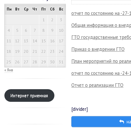
Пн
Вт
Ср
Чт
Пт
Сб
Вс
отчет по состоянию на -27-
1
2
3
Общая информация о внед
4
5
6
7
8
9
10
ГТО государственные треб
11
12
13
14
15
16
17
Приказ о внедрении ГТО
18
19
20
21
22
23
24
План мероприятий по реал
25
26
27
28
29
30
31
« Янв
отчет по состоянию на -24-
Отчет о реализации ГТО
Интернет приемная
[divider]
на