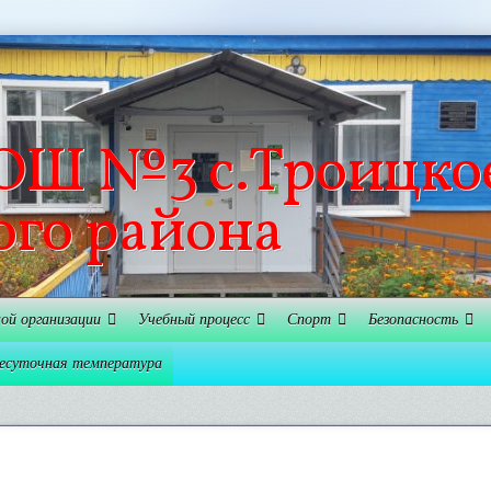
Ш №3 с.Троицко
ого района
ной организации
Учебный процесс
Спорт
Безопасность
есуточная температура